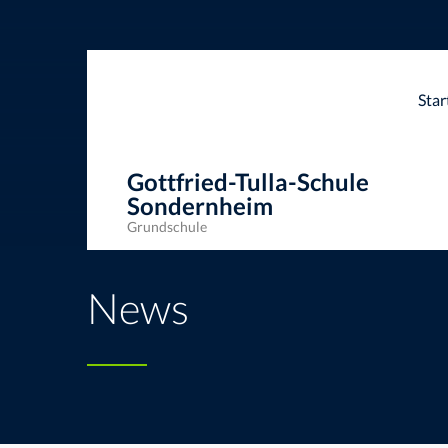
Star
Gottfried-Tulla-Schule
Sondernheim
Grundschule
Gottfried-Tulla-Schule Sondernheim
>
News
>
Allgeme
News