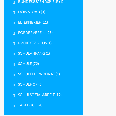
BUNDESJUGENDSPIELE
(1)
DOWNLOAD
(3)
ELTERNBRIEF
(11)
FÖRDERVEREIN
(25)
PROJEKTZIRKUS
(1)
SCHULANFANG
(1)
SCHULE
(72)
SCHULELTERNBEIRAT
(1)
SCHULHOF
(5)
SCHULSOZIALARBEIT
(12)
TAGEBUCH
(4)