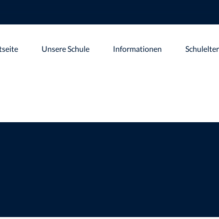
tseite
Unsere Schule
Informationen
Schulelte
in
>
Verabschiedung der Viertklässer