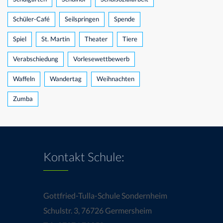
Schüler-Café
Seilspringen
Spende
Spiel
St. Martin
Theater
Tiere
Verabschiedung
Vorlesewettbewerb
Waffeln
Wandertag
Weihnachten
Zumba
Kontakt Schule:
Gottfried-Tulla-Schule Sondernheim
Schulstr. 3, 76726 Germersheim