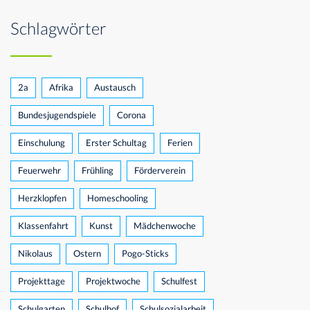
Schlagwörter
2a
Afrika
Austausch
Bundesjugendspiele
Corona
Einschulung
Erster Schultag
Ferien
Feuerwehr
Frühling
Förderverein
Herzklopfen
Homeschooling
Klassenfahrt
Kunst
Mädchenwoche
Nikolaus
Ostern
Pogo-Sticks
Projekttage
Projektwoche
Schulfest
Schulgarten
Schulhof
Schulsozialarbeit