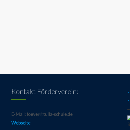
Kontakt Förderverein:
E-Mail: foever@tulla-schule.de
Webseite
B