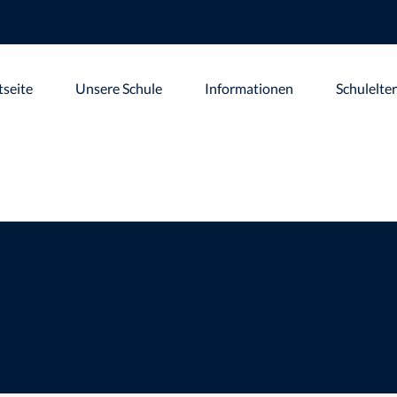
tseite
Unsere Schule
Informationen
Schulelte
in
>
StopMotion Projekt der Video-AG – Viel Spaß beim Anschauen :-)