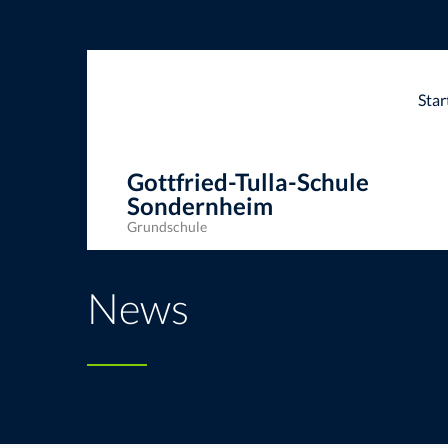
Star
Gottfried-Tulla-Schule
Sondernheim
Grundschule
Gottfried-Tulla-Schule Sondernheim
>
News
>
Allgeme
News