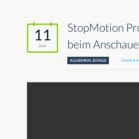
StopMotion Pro
11
beim Anschauen
Juni
Leave a 
ALLGEMEIN
,
SCHULE