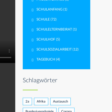
SCHULANFANG
(1)
SCHULE
(72)
SCHULELTERNBEIRAT
(1)
SCHULHOF
(5)
SCHULSOZIALARBEIT
(12)
TAGEBUCH
(4)
Schlagwörter
2a
Afrika
Austausch
Bundesjugendspiele
Corona