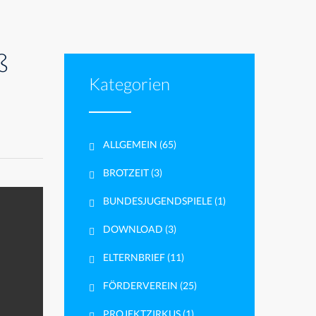
ß
Kategorien
ALLGEMEIN
(65)
BROTZEIT
(3)
BUNDESJUGENDSPIELE
(1)
DOWNLOAD
(3)
ELTERNBRIEF
(11)
FÖRDERVEREIN
(25)
PROJEKTZIRKUS
(1)