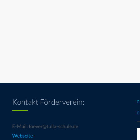
Kontakt Förderverein:
E-Mail: foever@tulla-schule.de
Webseite