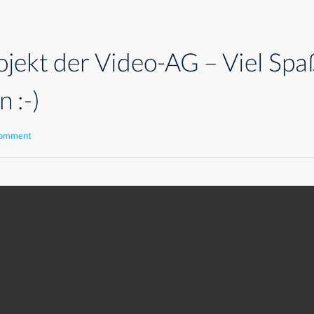
jekt der Video-AG – Viel Spa
 :-)
comment