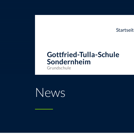
Startsei
Gottfried-Tulla-Schule
Sondernheim
Grundschule
Gottfried-Tulla-Schule Sondernheim
>
News
>
Sch
News