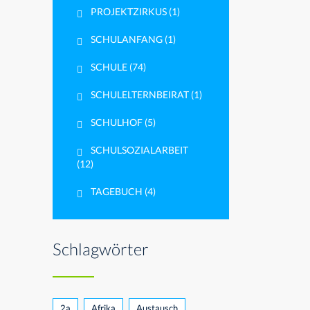
PROJEKTZIRKUS
(1)
SCHULANFANG
(1)
SCHULE
(74)
SCHULELTERNBEIRAT
(1)
SCHULHOF
(5)
SCHULSOZIALARBEIT
(12)
TAGEBUCH
(4)
Schlagwörter
2a
Afrika
Austausch