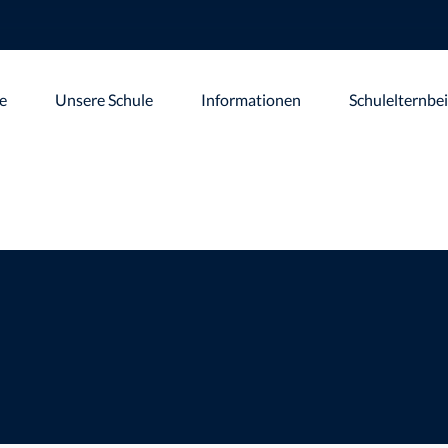
te
Unsere Schule
Informationen
Schulelternbei
ulhof
>
Fotowettbewerb Schulgarten