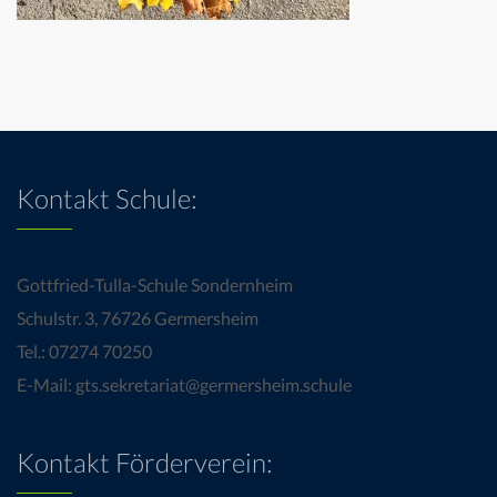
Kontakt Schule:
Gottfried-Tulla-Schule Sondernheim
Schulstr. 3, 76726 Germersheim
Tel.: 07274 70250
E-Mail: gts.sekretariat@germersheim.schule
Kontakt Förderverein: