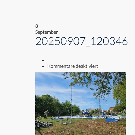
8
September
20250907_120346
für
Kommentare deaktiviert
20250907_1203