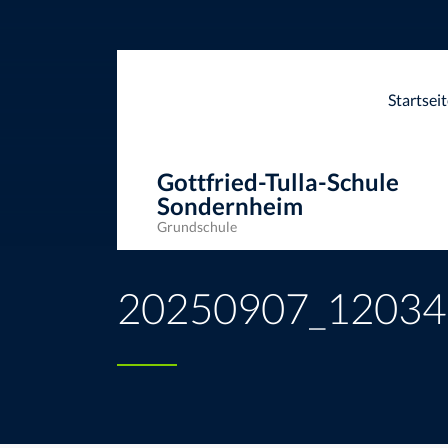
Startsei
Gottfried-Tulla-Schule
Sondernheim
Grundschule
Gottfried-Tulla-Schule Sondernheim
>
20250907_1
20250907_12034