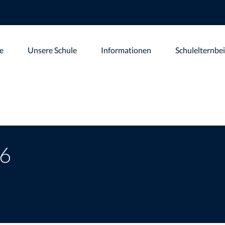
te
Unsere Schule
Informationen
Schulelternbei
20346
6