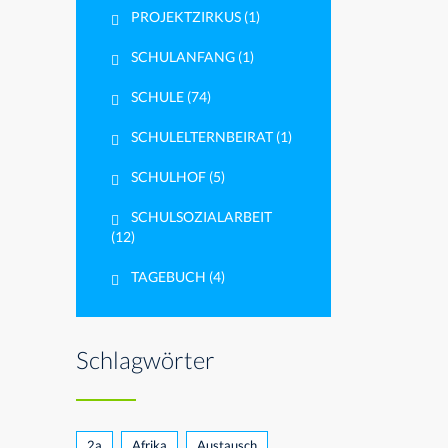
PROJEKTZIRKUS
(1)
SCHULANFANG
(1)
SCHULE
(74)
SCHULELTERNBEIRAT
(1)
SCHULHOF
(5)
SCHULSOZIALARBEIT
(12)
TAGEBUCH
(4)
Schlagwörter
2a
Afrika
Austausch