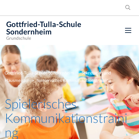
Gottfried-Tulla-Schule
Sondernheim
Grundschule
Gottfried-Tulla-Schule Sondernheim
>
Sekretariat und
Hausmeister
>
Spielerisches Kommunikationstraining
Spielerisches
Kommunikationstraini
ng