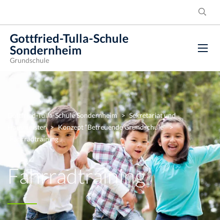
Gottfried-Tulla-Schule
Sondernheim
Grundschule
Gottfried-Tulla-Schule Sondernheim
>
Sekretariat und
Hausmeister
>
Konzept “Betreuende Grundschule”
>
Fahrradtraining
Fahrradtraining